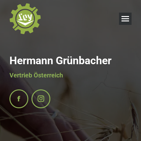
Hermann Grünbacher
Vertrieb Österreich
Ley
Ley
Getreidetechnik
Getreidetechnik
auf
auf
Facebook
Instagram