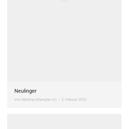
Neulinger
Von
Matthias Klampfer e.U.
3. Februar 2025