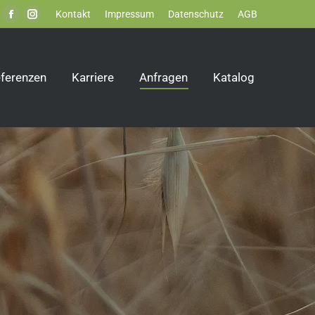
Kontakt
Impressum
Datenschutz
AGB
Facebook
Instagram
page
page
opens
opens
ferenzen
in
in
Karriere
Anfragen
Katalog
new
new
window
window